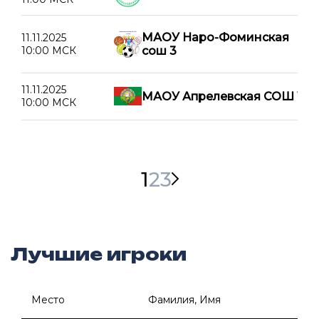
МАОУ Наро-Фоминская
11.11.2025
10:00 МСК
сош 3
11.11.2025
МАОУ Апрелевская СОШ 1
10:00 МСК
1
2
3
Лучшие игроки
Место
Фамилия, Имя
Г