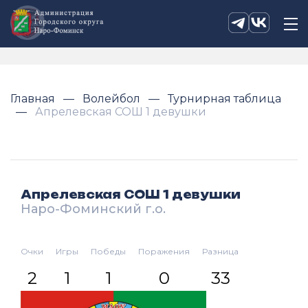
Главная
Волейбол
Турнирная таблица
Апрелевская СОШ 1 девушки
Апрелевская СОШ 1 девушки
Наро-Фоминский г.о.
Очки
Игры
Победы
Поражения
Разница
2
1
1
0
33