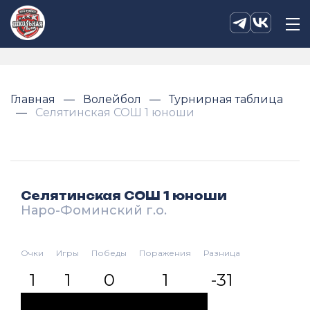
Главная
Волейбол
Турнирная таблица
Селятинская СОШ 1 юноши
Селятинская СОШ 1 юноши
Наро-Фоминский г.о.
Очки
Игры
Победы
Поражения
Разница
1
1
0
1
-31