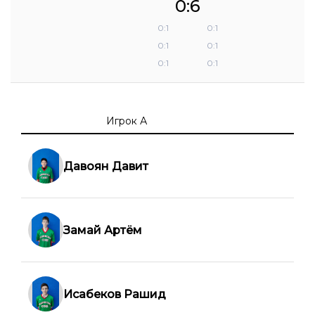
0:6
0:1
0:1
0:1
0:1
0:1
0:1
Игрок А
Давоян Давит
Замай Артём
Исабеков Рашид