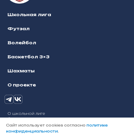
Школьная лига
Футзал
Волейбол
Баскетбол 3×3
Шахматы
О проекте
О школьной лиге
© 2025, Школьная лига городского округа Наро-
Фоминск
Сайт использует cookies согласно
политике
Политика конфиденциальности
конфиденциальности
.