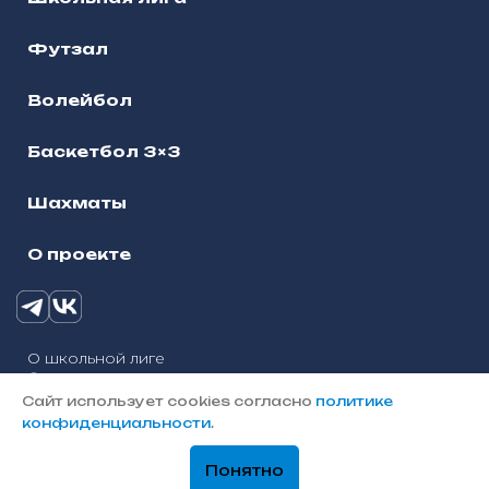
Футзал
Волейбол
Баскетбол 3×3
Шахматы
О проекте
О школьной лиге
© 2025, Школьная лига городского округа Наро-
Фоминск
Сайт использует cookies согласно
политике
Политика конфиденциальности
конфиденциальности
.
Разработка сайтов — «Онлайн-Сервис»
Понятно