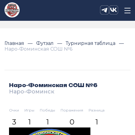
Главная
Футзал
Турнирная таблица
Наро-Фоминская СОШ №6
Наро-Фоминская СОШ №6
Наро-Фоминск
Очки
Игры
Победы
Поражения
Разница
3
1
1
0
1