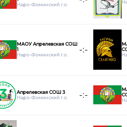
На
Наро-Фоминский г.о.
МАОУ Апрелевская СОШ
М
-:-
1
С
Наро-Фоминский г.о.
На
М
Апрелевская СОШ 3
-:-
С
Наро-Фоминский г.о.
На