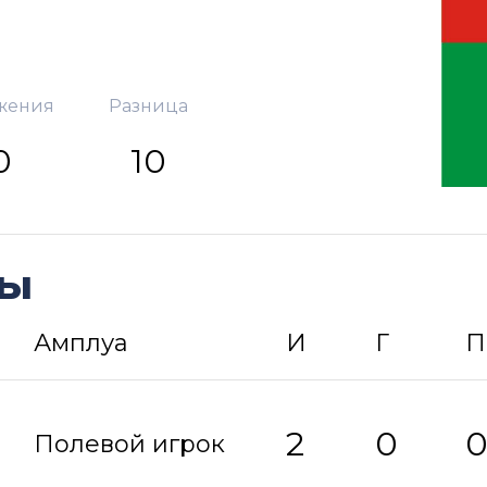
жения
Разница
0
10
ды
Амплуа
И
Г
П
2
0
Полевой игрок