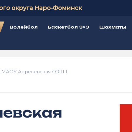
ого округа Наро-Фоминск
Волейбол
Баскетбол 3×3
Шахматы
МАОУ Апрелевская СОШ 1
евская