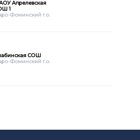
АОУ Апрелевская
ОШ 1
ро-Фоминский г.о.
лабинская СОШ
ро-Фоминский г.о.