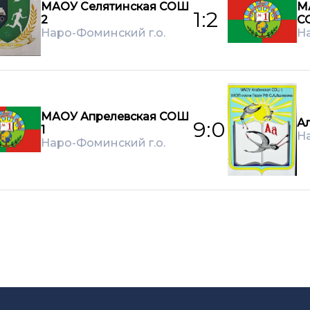
МАОУ Селятинская СОШ
М
1:2
2
С
Наро-Фоминский г.о.
На
МАОУ Апрелевская СОШ
А
9:0
1
На
Наро-Фоминский г.о.