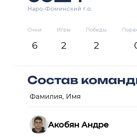
Наро-Фоминский г.о.
Очки
Игры
Победы
Пора
6
2
2
Состав коман
Фамилия, Имя
Акобян Андре