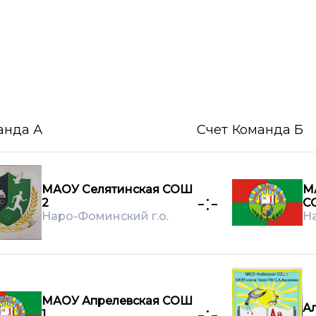
анда А
Счет
Команда Б
МАОУ Селятинская СОШ
М
-:-
2
С
Наро-Фоминский г.о.
На
МАОУ Апрелевская СОШ
А
-:-
1