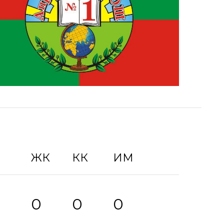
ЖК
КК
ИМ
0
0
0
0