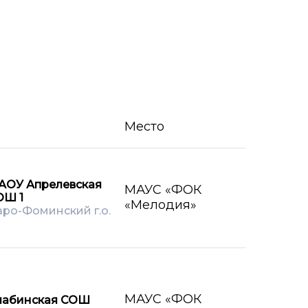
Место
АОУ Апрелевская
МАУС «ФОК
ОШ 1
«Мелодия»
ро-Фоминский г.о.
МАУС «ФОК
лабинская СОШ