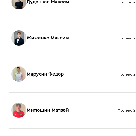
Дуденков Максим
Полевой
Жиженко Максим
Полевой
Марухин Федор
Полевой
Митюшин Матвей
Полевой