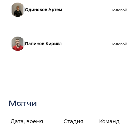
Одиноков Артем
Полевой
Папинов Кирилл
Полевой
Матчи
Дата, время
Стадия
Команда А