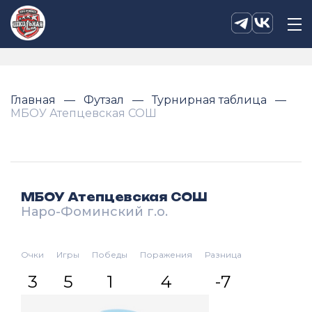
Главная
Футзал
Турнирная таблица
МБОУ Атепцевская СОШ
МБОУ Атепцевская СОШ
Наро-Фоминский г.о.
Очки
Игры
Победы
Поражения
Разница
3
5
1
4
-7