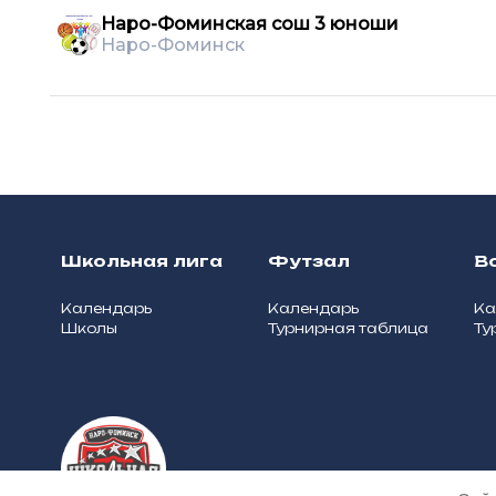
Наро-Фоминская сош 3 юноши
Наро-Фоминск
Школьная лига
Футзал
В
Календарь
Календарь
Ка
Школы
Турнирная таблица
Ту
О школьной лиге