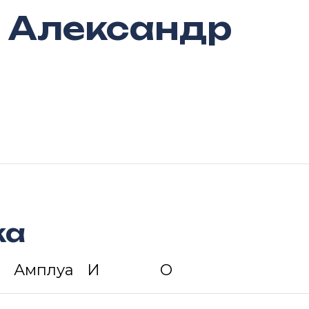
 Александр
ка
Амплуа
И
О