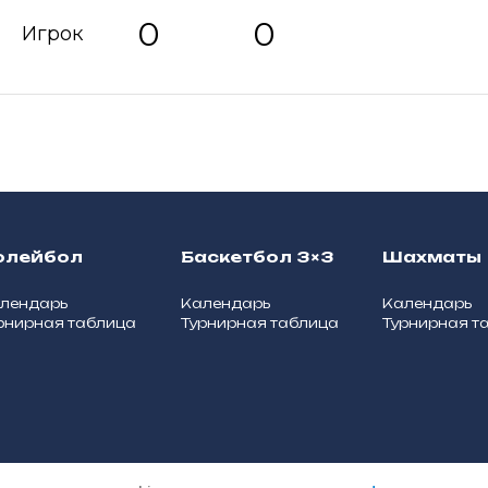
0
0
Игрок
олейбол
Баскетбол 3×3
Шахматы
лендарь
Календарь
Календарь
рнирная таблица
Турнирная таблица
Турнирная т
Политика