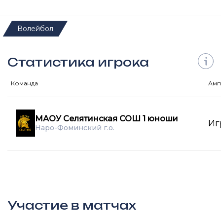
Волейбол
Статистика игрока
Команда
Амп
МАОУ Селятинская СОШ 1 юноши
Иг
Наро-Фоминский г.о.
Участие в матчах