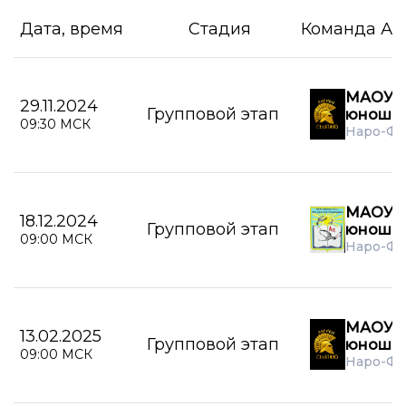
Дата, время
Стадия
Команда А
МАОУ С
29.11.2024
Групповой этап
юноши
09:30 МСК
Наро-Фо
МАОУ А
18.12.2024
Групповой этап
юноши
09:00 МСК
Наро-Фо
МАОУ С
13.02.2025
Групповой этап
юноши
09:00 МСК
Наро-Фо