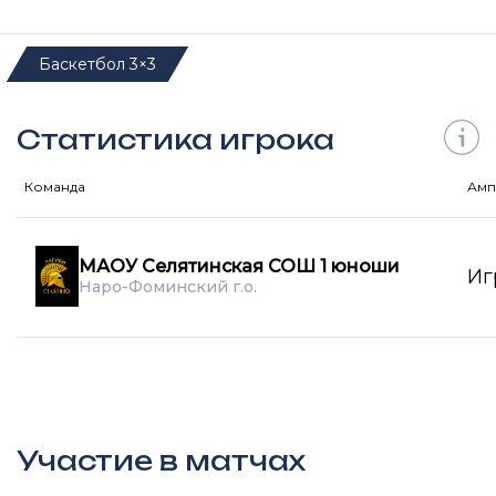
Баскетбол 3×3
Статистика игрока
Команда
Амп
МАОУ Селятинская СОШ 1 юноши
Иг
Наро-Фоминский г.о.
Участие в матчах