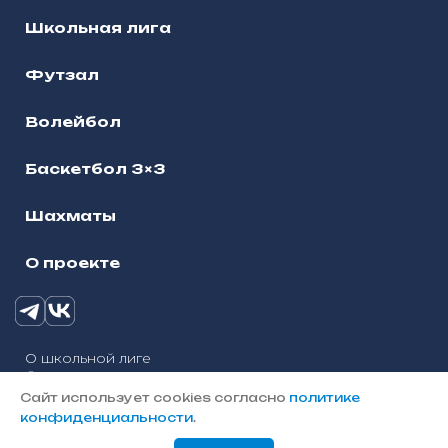
Школьная лига
Футзал
Волейбол
Баскетбол 3×3
Шахматы
О проекте
О школьной лиге
© 2025, Школьная лига городского округа Наро-
Фоминск
Сайт использует cookies согласно
политике
Политика конфиденциальности
конфиденциальности
.
Разработка сайтов — «Онлайн-Сервис»