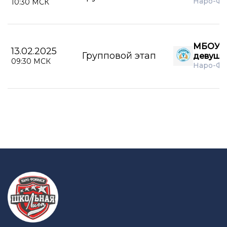
Наро-Ф
10:30 МСК
МБОУ А
13.02.2025
Групповой этап
девушк
09:30 МСК
Наро-Фо