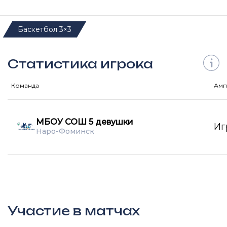
Баскетбол 3×3
Статистика игрока
Команда
Амп
МБОУ СОШ 5 девушки
Иг
Наро-Фоминск
Участие в матчах