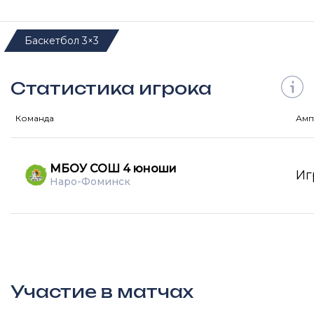
Баскетбол 3×3
Статистика игрока
Команда
Амп
МБОУ СОШ 4 юноши
Иг
Наро-Фоминск
Участие в матчах