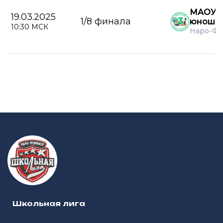
МАОУ А
19.03.2025
1/8 финала
юноши
10:30 МСК
Наро-Фо
Школьная лига