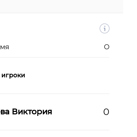
Имя
О
 игроки
0
ва Виктория