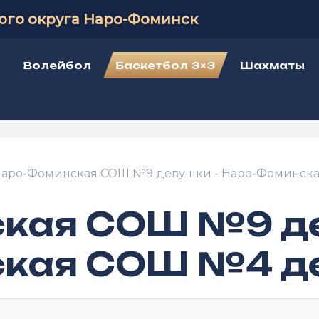
ого округа Наро-Фоминск
Волейбол
Баскетбол 3×3
Шахматы
аро-Фоминская СОШ №9 девушки - Наро-Фоминск
кая СОШ №9 де
кая СОШ №4 д