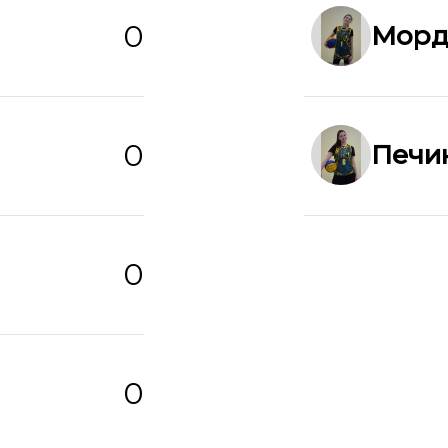
0
Морд
0
Печи
0
0