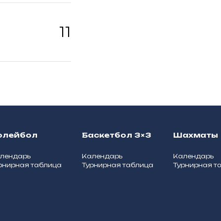
11
олейбол
Баскетбол 3×3
Шахматы
лендарь
Календарь
Календарь
рнирная таблица
Турнирная таблица
Турнирная т