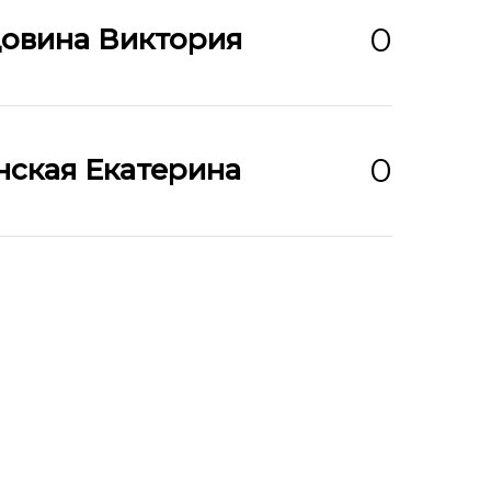
0
овина Виктория
0
нская Екатерина