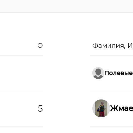
О
Фамилия, 
Полевые
5
Жмае