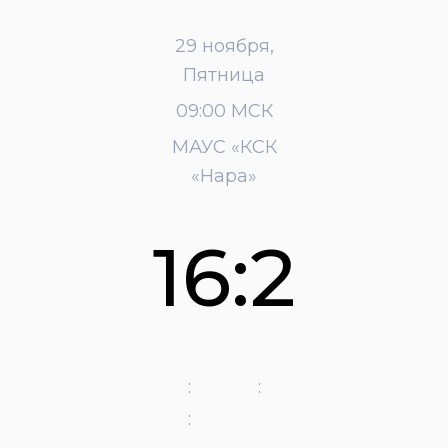
29 ноября,
Пятница
09:00 МСК
МАУС «КСК
«Нара»
16:2
:
:
: