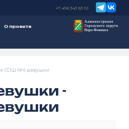
+7 496 343 63 10
О проекте
ая СОШ №4 девушки
вушки -
евушки